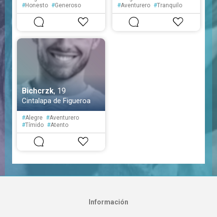
#
Honesto
#
Generoso
#
Aventurero
#
Tranquilo
#
Tranquilo
#
Posesivo
#
Sensible
#
Tímido
#
Fiel
#
Tímido
Bichcrzk
, 19
Cintalapa de Figueroa
#
Alegre
#
Aventurero
#
Tímido
#
Atento
#
Educado
Información