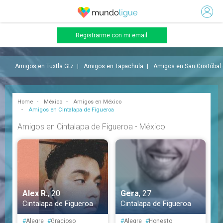
Registrarme con mi email
Amigos en Tuxtla Gtz
Amigos en Tapachula
Amigos en San Cristóbal
Home
México
Amigos en México
Amigos en Cintalapa de Figueroa
Amigos en Cintalapa de Figueroa - México
Alex R.
, 20
Gera
, 27
Cintalapa de Figueroa
Cintalapa de Figueroa
#
Alegre
#
Gracioso
#
Alegre
#
Honesto