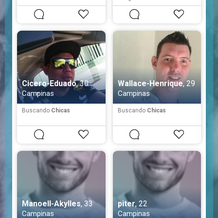
#
Atento
#
Educado
#
Fiel
Cicero-Eduado
, 30
Wallace-Henrique
, 29
Campinas
Campinas
Buscando
Chicas
Buscando
Chicas
Manoell-Akylles
, 33
piter
, 22
Campinas
Campinas