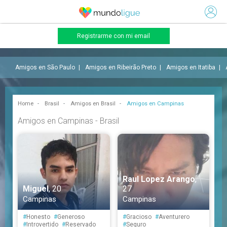
Registrarme con mi email
Amigos en São Paulo
Amigos en Ribeirão Preto
Amigos en Itatiba
Home
Brasil
Amigos en Brasil
Amigos en Campinas
Amigos en Campinas - Brasil
Raul Lopez Arango
,
Miguel
, 20
27
Campinas
Campinas
#
Honesto
#
Generoso
#
Gracioso
#
Aventurero
#
Introvertido
#
Reservado
#
Seguro