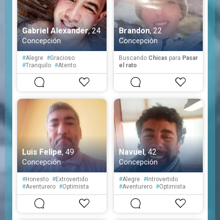
Gabriel Alexander
, 24
Brandon
, 22
Concepción
Concepción
#
Alegre
#
Gracioso
Buscando
Chicas
para
Pasar
#
Tranquilo
#
Atento
el rato
#
Seguro
#
Fiel
#
Cortés
Luis Felipe
, 49
Navuel
, 42
Concepción
Concepción
#
Honesto
#
Extrovertido
#
Alegre
#
Introvertido
#
Aventurero
#
Optimista
#
Aventurero
#
Optimista
#
Organizado
#
Tranquilo
#
Solitario
#
Reservado