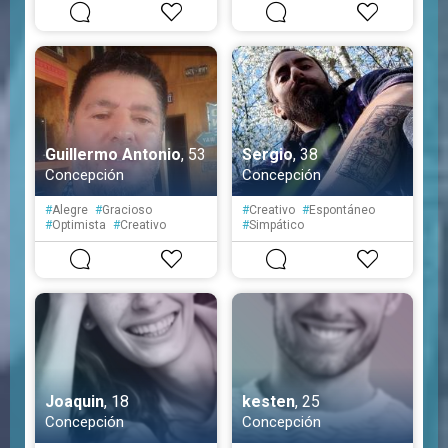
#
Fiel
#
Educado
Guillermo Antonio
, 53
Sergio
, 38
Concepción
Concepción
#
Alegre
#
Gracioso
#
Creativo
#
Espontáneo
#
Optimista
#
Creativo
#
Simpático
#
Espontáneo
#
Simpático
Joaquin
, 18
kesten
, 25
Concepción
Concepción