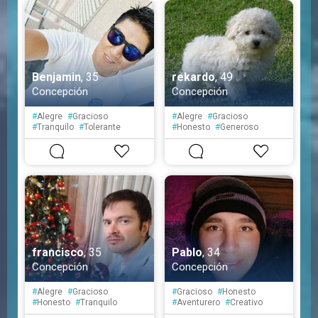
Benjamin
, 35
rekardo
, 49
Concepción
Concepción
#
Alegre
#
Gracioso
#
Alegre
#
Gracioso
#
Tranquilo
#
Tolerante
#
Honesto
#
Generoso
#
Atento
#
Educado
#
Liberal
#
Optimista
#
Prudente
#
Creativo
francisco
, 35
Pablo
, 34
Concepción
Concepción
#
Alegre
#
Gracioso
#
Gracioso
#
Honesto
#
Honesto
#
Tranquilo
#
Aventurero
#
Creativo
#
Espontáneo
#
Simpático
#
Atento
#
Simpático