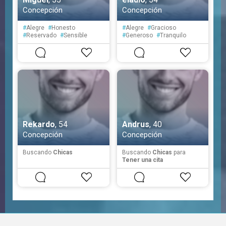
Concepción
Concepción
#
Alegre
#
Honesto
#
Alegre
#
Gracioso
#
Reservado
#
Sensible
#
Generoso
#
Tranquilo
#
Organizado
#
Tolerante
#
Solitario
#
Sensible
#
Organizado
Rekardo
, 54
Andrus
, 40
Concepción
Concepción
Buscando
Chicas
Buscando
Chicas
para
Tener una cita