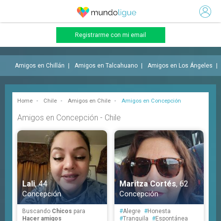
Registrarme con mi email
Amigos en Chillán
Amigos en Talcahuano
Amigos en Los Ángeles
Home
Chile
Amigos en Chile
Amigos en Concepción
Amigos en Concepción - Chile
Lali
, 44
Maritza Cortés
, 62
Concepción
Concepción
Buscando
Chicos
para
#
Alegre
#
Honesta
Hacer amigos
#
Tranquila
#
Espontánea