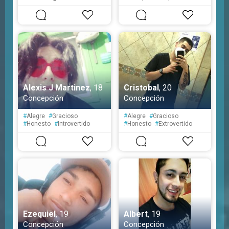
#
Segura
#
Simpática
#
Educada
Alexis J Martinez
, 18
Cristobal
, 20
Concepción
Concepción
#
Alegre
#
Gracioso
#
Alegre
#
Gracioso
#
Honesto
#
Introvertido
#
Honesto
#
Extrovertido
#
Aventurero
#
Creativo
#
Liberal
#
Tranquilo
#
Espontáneo
Ezequiel
, 19
Albert
, 19
Concepción
Concepción