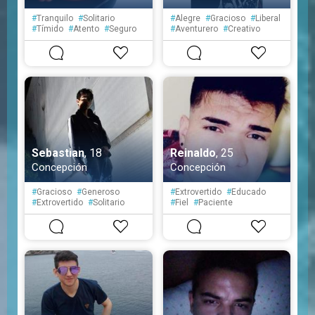
#
Tranquilo
#
Solitario
#
Alegre
#
Gracioso
#
Liberal
#
Tímido
#
Atento
#
Seguro
#
Aventurero
#
Creativo
#
Simpático
#
Fiel
#
Atento
#
Simpático
Sebastian
, 18
Reinaldo
, 25
Concepción
Concepción
#
Gracioso
#
Generoso
#
Extrovertido
#
Educado
#
Extrovertido
#
Solitario
#
Fiel
#
Paciente
#
Espontáneo
#
Seguro
#
Educado