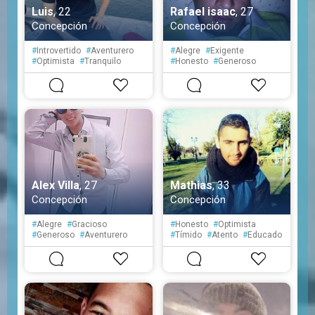
Luis
, 22
Rafael isaac
, 27
Concepción
Concepción
#
Introvertido
#
Aventurero
#
Alegre
#
Exigente
#
Optimista
#
Tranquilo
#
Honesto
#
Generoso
#
Aventurero
#
Tranquilo
#
Reservado
Alex Villa
, 27
Mathias
, 33
Concepción
Concepción
#
Alegre
#
Gracioso
#
Honesto
#
Optimista
#
Generoso
#
Aventurero
#
Tímido
#
Atento
#
Educado
#
Optimista
#
Tranquilo
#
Fiel
#
Cortés
#
Organizado