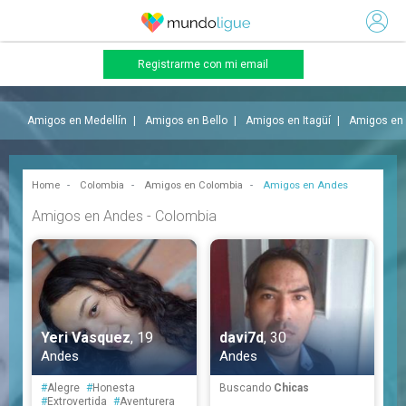
Registrarme con mi email
Amigos en Medellín
Amigos en Bello
Amigos en Itagüí
Amigos en 
Home
Colombia
Amigos en Colombia
Amigos en Andes
Amigos en Andes - Colombia
Yeri Vasquez
, 19
davi7d
, 30
Andes
Andes
#
Alegre
#
Honesta
Buscando
Chicas
#
Extrovertida
#
Aventurera