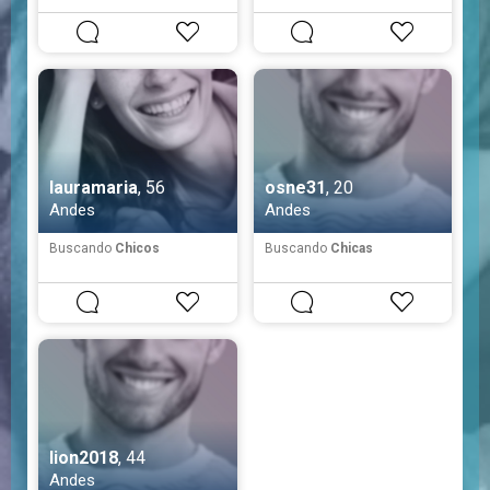
#
Sensible
#
Tímida
#
Simpática
lauramaria
, 56
osne31
, 20
Andes
Andes
Buscando
Chicos
Buscando
Chicas
lion2018
, 44
Andes