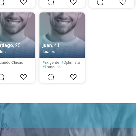
pontáneo
#
Tolerante
#
Atento
bicioso
#
Paciente
ntiago
, 25
juan
, 41
ales
Ipiales
cando
Chicas
#
Exigente
#
Optimista
#
Tranquilo