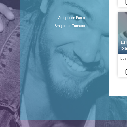
#
Es
#
Am
Amigos en Pasto
Amigos en Tumaco
sa
Ipi
Bus