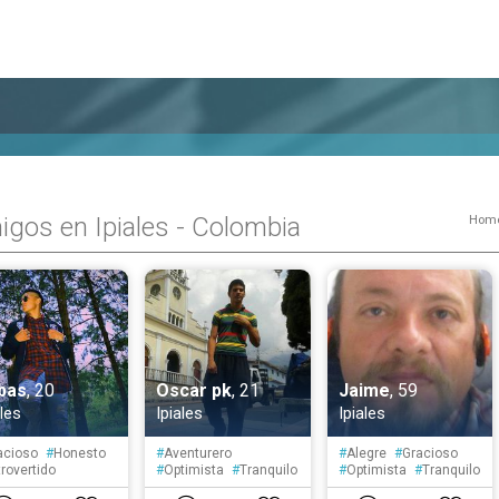
gos en Ipiales - Colombia
Hom
bas
, 20
Oscar pk
, 21
Jaime
, 59
ales
Ipiales
Ipiales
acioso
#
Honesto
#
Aventurero
#
Alegre
#
Gracioso
rovertido
#
Optimista
#
Tranquilo
#
Optimista
#
Tranquilo
anquilo
#
Creativo
#
Reservado
#
Prudente