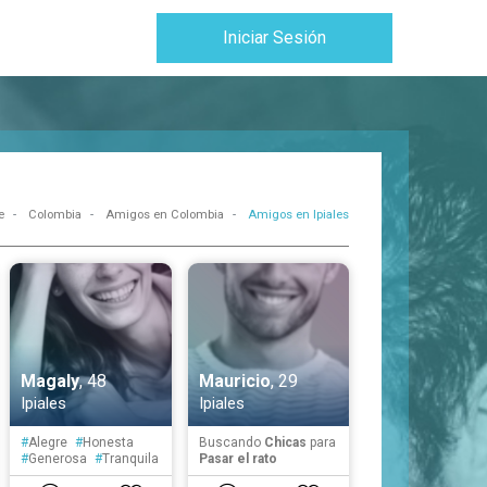
Iniciar Sesión
e
Colombia
Amigos en Colombia
Amigos en Ipiales
Magaly
, 48
Mauricio
, 29
Ipiales
Ipiales
#
Alegre
#
Honesta
Buscando
Chicas
para
#
Generosa
#
Tranquila
Pasar el rato
#
Organizada