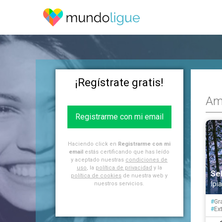
¡Regístrate gratis!
Ami
Registrarme con mi email
Haciendo click en
Registrarme con mi
email
estás certificando que has leído
y aceptado nuestras
condiciones de
uso
, la
política de privacidad
y la
Se
política de cookies
de nuestra web y
Ipi
nuestros servicios.
#
Gr
#
Ext
#
Tr