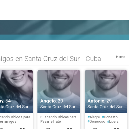
gos en Santa Cruz del Sur - Cuba
Home
ny
, 34
Angelo
, 20
Antonio
, 29
ta Cruz del Sur
Santa Cruz del Sur
Santa Cruz del Sur
cando
Chicos
para
Buscando
Chicas
para
#
Alegre
#
Honesto
er amigos
Pasar el rato
#
Generoso
#
Liberal
#
Creativo