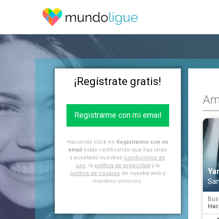
¡Regístrate gratis!
Ami
Registrarme con mi email
Haciendo click en
Registrarme con mi
email
estás certificando que has leído
y aceptado nuestras
condiciones de
uso
, la
política de privacidad
y la
Ya
política de cookies
de nuestra web y
San
nuestros servicios.
Bus
Hac