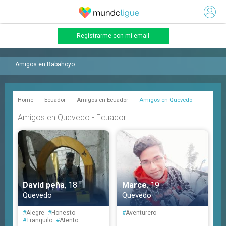
Registrarme con mi email
Amigos en Babahoyo
Home
Ecuador
Amigos en Ecuador
Amigos en Quevedo
Amigos en Quevedo - Ecuador
David peña
, 18
Marce
, 19
Quevedo
Quevedo
#
Alegre
#
Honesto
#
Aventurero
#
Tranquilo
#
Atento