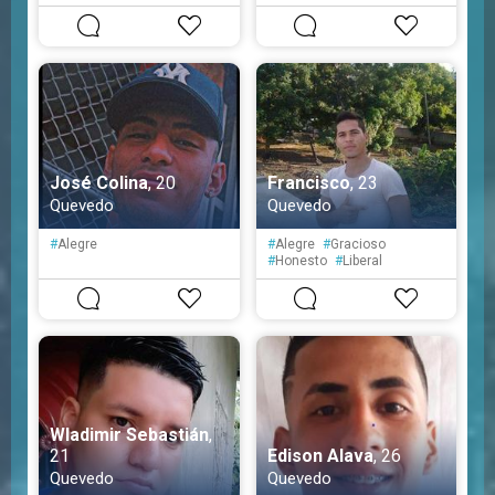
#
Simpático
#
Educado
#
Fiel
José Colina
, 20
Francisco
, 23
Quevedo
Quevedo
#
Alegre
#
Alegre
#
Gracioso
#
Honesto
#
Liberal
#
Optimista
#
Tranquilo
#
Sensible
Wladimir Sebastián
,
21
Edison Alava
, 26
Quevedo
Quevedo