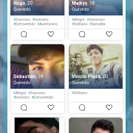
Hugo
, 20
Maikyy
, 18
Quevedo
Quevedo
#
Gracioso
#
Honesto
#
Alegre
#
Generoso
#
Extrovertido
#
Aventurero
#
Solitario
#
Sensible
#
Optimista
#
Despistado
#
Tímido
#
Desconfiado
#
Paciente
#
Atento
Sebastián
, 19
Vinicio Plaza
, 20
Quevedo
Quevedo
#
Alegre
#
Gracioso
#
Solitario
#
Honesto
#
Extrovertido
#
Aventurero