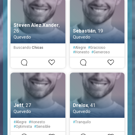
Steven Alez.Xander
,
26
Sebastián
, 19
Quevedo
Quevedo
Buscando
Chicas
#
Alegre
#
Gracioso
#
Honesto
#
Generoso
#
Introvertido
#
Extrovertido
#
Aventurero
Jeff
, 27
Drelox
, 41
Quevedo
Quevedo
#
Alegre
#
Honesto
#
Tranquilo
#
Optimista
#
Sensible
#
Simpático
#
Educado