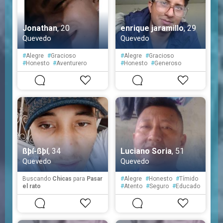
Jonathan
, 20
enrique jaramillo
, 29
Quevedo
Quevedo
#
Alegre
#
Gracioso
#
Alegre
#
Gracioso
#
Honesto
#
Aventurero
#
Honesto
#
Generoso
#
Sensible
#
Tímido
#
Aventurero
#
Optimista
#
Sensible
ßþí-ßþí
, 34
Luciano Soria
, 51
Quevedo
Quevedo
Buscando
Chicas
para
Pasar
#
Alegre
#
Honesto
#
Tímido
el rato
#
Atento
#
Seguro
#
Educado
#
Fiel