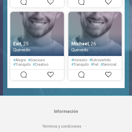
#
Fiel
Exit
, 25
Michael
, 26
Quevedo
Quevedo
#
Alegre
#
Gracioso
#
Honesto
#
Extrovertido
#
Tranquilo
#
Creativo
#
Tranquilo
#
Fiel
#
Servicial
#
Despistado
#
Educado
#
Cortés
#
Prudente
Información
-
Términos y condiciones