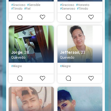
#
Gracioso
#
Sensible
#
Gracioso
#
Honesto
#
Tímido
#
Fiel
#
Generoso
#
Tímido
#
Atento
#
Educado
#
Servicial
Jorge
, 28
Jefferson
, 23
Quevedo
Quevedo
#
Alegre
#
Alegre