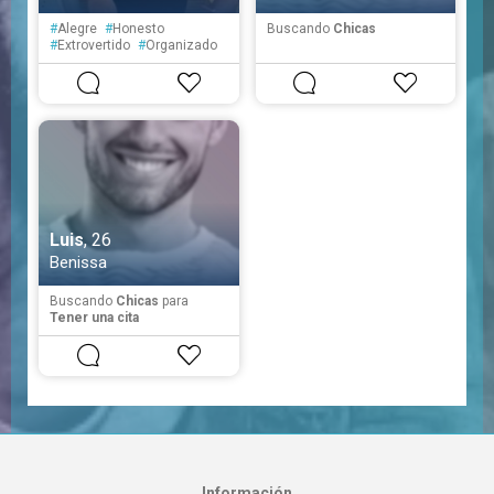
#
Alegre
#
Honesto
Buscando
Chicas
#
Extrovertido
#
Organizado
#
Tenaz
#
Seguro
#
Educado
Luis
, 26
Benissa
Buscando
Chicas
para
Tener una cita
Información