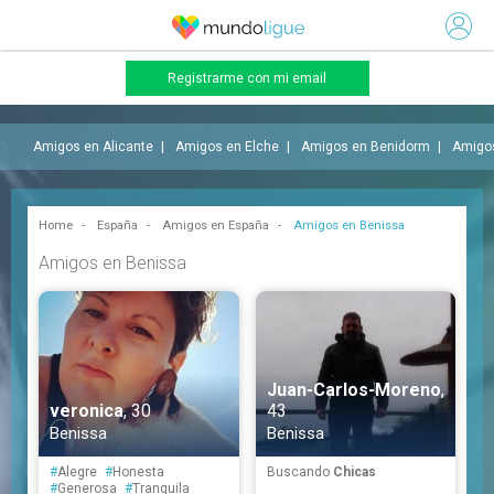
Registrarme con mi email
Amigos en Alicante
Amigos en Elche
Amigos en Benidorm
Amigos
Home
España
Amigos en España
Amigos en Benissa
Amigos en Benissa
Juan-Carlos-Moreno
,
veronica
, 30
43
Benissa
Benissa
#
Alegre
#
Honesta
Buscando
Chicas
#
Generosa
#
Tranquila