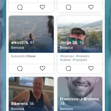
#
Solitaria
#
Reservada
#
Tímida
aless076
, 41
Jorge SS
, 19
Benissa
Benissa
Buscando
Chicas
#
Gracioso
#
Honesto
#
Liberal
#
Tranquilo
#
Reservado
#
Atento
#
Paciente
Francisco-J-Brotons
,
Riberero
, 56
34
Benissa
Benissa