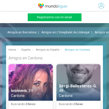
Registrarme con mi email
Amigos en Barcelona
Amigos en L'Hospitalet de Llobregat
Amigos en
Home
España
Amigos en España
Amigos en Cardona
Amigos en Cardona
Sergi-Ballesteros-G
,
ivonnem
, 39
48
Cardona
Cardona
Buscando
Chicos
Buscando
Chicas