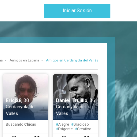
Iniciar Sesión
ña
Amigos en España
Amigos en Cerdanyola del Vallès
Ericj28
, 30
Daniel Trujillo
, 36
Cerdanyola del
Cerdanyola del
Vallès
Vallès
Buscando
Chicas
#
Alegre
#
Gracioso
#
Exigente
#
Creativo
#
Simpático