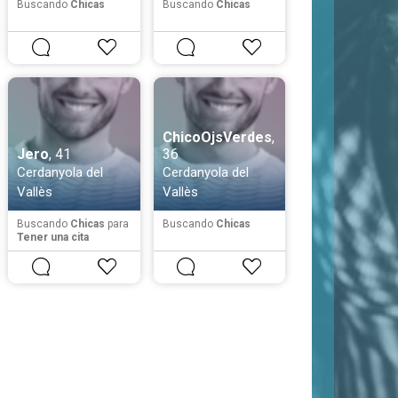
Buscando
Chicas
Buscando
Chicas
ChicoOjsVerdes
,
Jero
, 41
36
Cerdanyola del
Cerdanyola del
Vallès
Vallès
Buscando
Chicas
para
Buscando
Chicas
Tener una cita