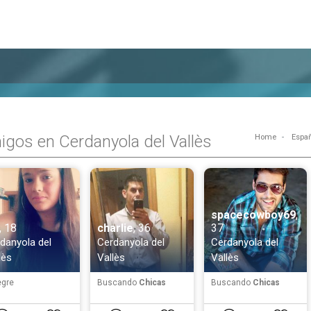
gos en Cerdanyola del Vallès
Home
Espa
spacecowboy69
,
, 18
charlie
, 36
37
danyola del
Cerdanyola del
Cerdanyola del
lès
Vallès
Vallès
egre
Buscando
Chicas
Buscando
Chicas