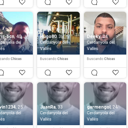
ris-bcn
, 40
Hugo80
, 38
Deeky
, 34
danyola del
Cerdanyola del
Cerdanyola del
lès
Vallès
Vallès
cando
Chicas
Buscando
Chicas
Buscando
Chicas
vin1234
, 25
JuanRa
, 33
garmengol
, 24
danyola del
Cerdanyola del
Cerdanyola del
lès
Vallès
Vallès