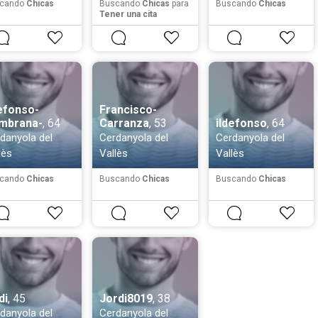
cando
Chicas
Buscando
Chicas
para
Buscando
Chicas
Tener una cita
efonso-
Francisco-
mbrana-
, 64
Carranza
, 53
ildefonso
, 64
danyola del
Cerdanyola del
Cerdanyola del
lès
Vallès
Vallès
cando
Chicas
Buscando
Chicas
Buscando
Chicas
di
, 45
Jordi8019
, 38
danyola del
Cerdanyola del