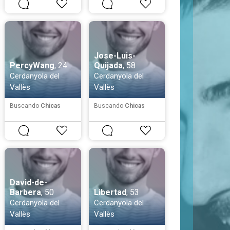
Jose-Luis-
PercyWang
, 24
Quijada
, 58
Cerdanyola del
Cerdanyola del
Vallès
Vallès
Buscando
Chicas
Buscando
Chicas
David-de-
Barbera
, 50
Libertad
, 53
Cerdanyola del
Cerdanyola del
Vallès
Vallès