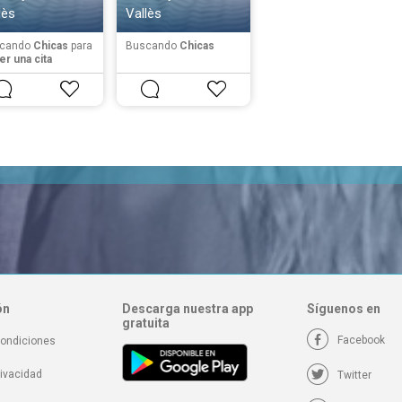
lès
Vallès
cando
Chicas
para
Buscando
Chicas
r una cita
ón
Descarga nuestra app
Síguenos en
gratuita
Facebook
condiciones
rivacidad
Twitter