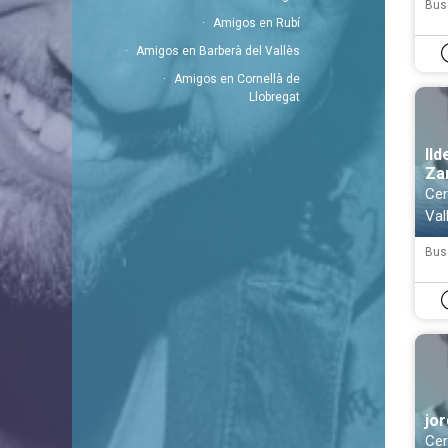
Bus
Amigos en Rubí
Amigos en Barberà del Vallès
Amigos en Cornellà de
Llobregat
Ild
Za
Cer
Val
Bus
jor
Cer