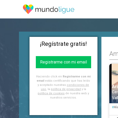
¡Regístrate gratis!
Ami
Registrarme con mi email
Haciendo click en
Registrarme con mi
email
estás certificando que has leído
y aceptado nuestras
condiciones de
Ari
uso
, la
política de privacidad
y la
Cer
política de cookies
de nuestra web y
Val
nuestros servicios.
#
Al