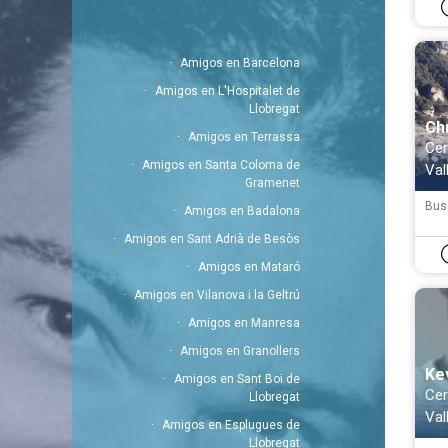
Amigos en Barcelona
Amigos en L'Hospitalet de
Llobregat
Ch
Amigos en Terrassa
Cer
Amigos en Santa Coloma de
Val
Gramenet
Bus
Amigos en Badalona
Amigos en Sant Adrià de Besòs
Amigos en Mataró
Amigos en Vilanova i la Geltrú
Amigos en Manresa
Amigos en Granollers
Ke
Amigos en Sant Boi de
Cer
Llobregat
Val
Amigos en Esplugues de
Llobregat