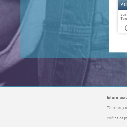
Val
Bus
Tene
Informaci
Términos y 
Política de p