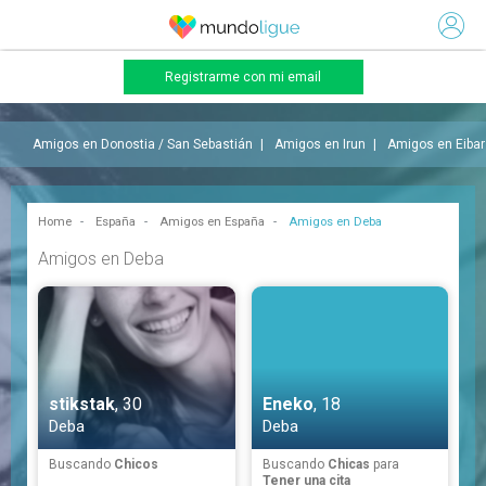
Registrarme con mi email
Amigos en Donostia / San Sebastián
Amigos en Irun
Amigos en Eibar
Home
España
Amigos en España
Amigos en Deba
Amigos en Deba
stikstak
, 30
Eneko
, 18
Deba
Deba
Buscando
Chicos
Buscando
Chicas
para
Tener una cita