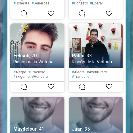
#
Honesta
#
Generosa
#
Honesto
#
Liberal
#
Extrovertida
#
Sensible
#
Tolerante
#
Simpático
#
Tímida
#
Educado
Felisuh
, 20
Pablo
, 33
Rincón de la Victoria
Rincón de la Victoria
#
Alegre
#
Gracioso
#
Alegre
#
Aventurero
#
Exigente
#
Honesto
#
Tranquilo
#
Posesivo
#
Espontáneo
#
Fiel
Muydelsur
, 41
Juan
, 35