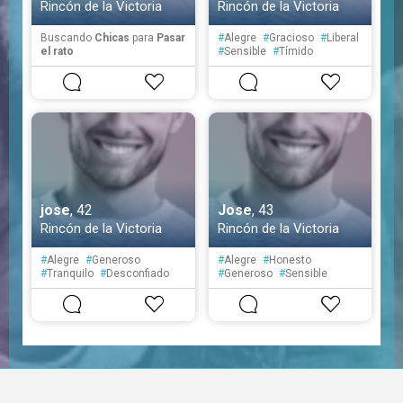
Rincón de la Victoria
Rincón de la Victoria
Buscando
Chicas
para
Pasar
#
Alegre
#
Gracioso
#
Liberal
el rato
#
Sensible
#
Tímido
#
Tolerante
jose
, 42
Jose
, 43
Rincón de la Victoria
Rincón de la Victoria
#
Alegre
#
Generoso
#
Alegre
#
Honesto
#
Tranquilo
#
Desconfiado
#
Generoso
#
Sensible
#
Fiel
#
Atento
#
Educado
#
Fiel