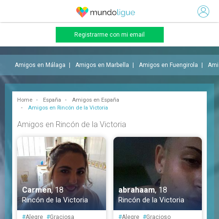
Registrarme con mi email
Amigos en Málaga
Amigos en Marbella
Amigos en Fuengirola
Ami
Home
España
Amigos en España
Amigos en Rincón de la Victoria
Amigos en Rincón de la Victoria
Carmen
, 18
abrahaam
, 18
Rincón de la Victoria
Rincón de la Victoria
#
Alegre
#
Graciosa
#
Alegre
#
Gracioso