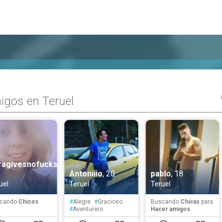
igos en Teruel
ragivesnofucks
,
Antoniiio
, 20
pablo
, 18
uel
Teruel
Teruel
cando
Chicos
#
Alegre
#
Gracioso
Buscando
Chicas
para
#
Aventurero
Hacer amigos
#
Sensible