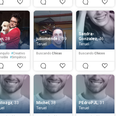
Sandra-
an
, 28
juliomendes
, 39
Gonzalez
, 46
uel
Teruel
Teruel
anquilo
#
Creativo
Buscando
Chicas
Buscando
Chicos
nsible
#
Simpático
ucado
#
Cortés
litozgz
, 33
Michel
, 38
PEdroPJL
, 31
uel
Teruel
Teruel