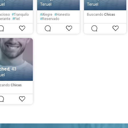
uel
Teruel
Teruel
acioso
#
Tranquilo
#
Alegre
#
Honesto
Buscando
Chicas
lerante
#
Fiel
#
Reservado
#
Organizado
#
Atento
#
Educado
#
Ambicioso
ched
, 43
uel
cando
Chicas