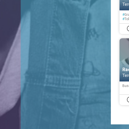
Ter
#
Gr
#
To
Ra
Ter
Bus