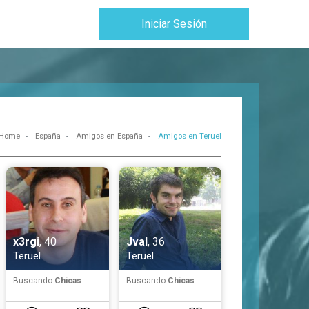
Iniciar Sesión
Home
España
Amigos en España
Amigos en Teruel
x3rgi
, 40
Jval
, 36
Teruel
Teruel
Buscando
Chicas
Buscando
Chicas