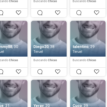
cando
Chicas
Buscando
Chicas
Buscando
Chicas
mmy88
, 30
Diego20
, 38
talentino
, 29
uel
Teruel
Teruel
cando
Chicas
Buscando
Chicas
Buscando
Chicas
se
, 31
Yeray
, 20
Cuco
, 39