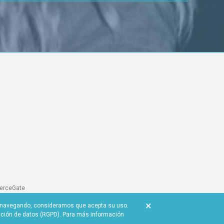
merceGate
de facturación
×
gue navegando, consideramos que acepta su uso.
cción de datos (RGPD). Para más información