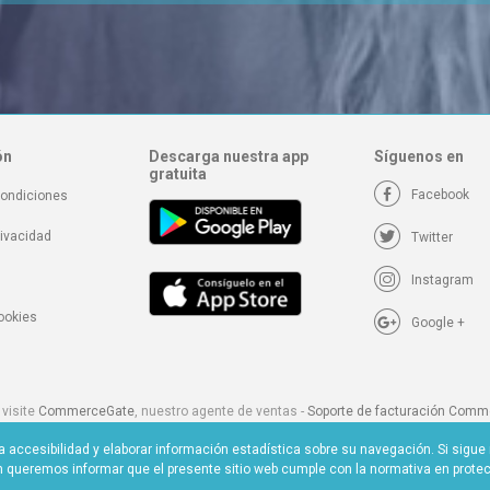
ón
Descarga nuestra app
Síguenos en
gratuita
Facebook
condiciones
rivacidad
Twitter
Instagram
cookies
Google +
 visite
CommerceGate
, nuestro agente de ventas -
Soporte de facturación Com
te
Epoch
, nuestro agente de ventas en Estados Unidos y Latinoamérica -
Soporte 
r la accesibilidad y elaborar información estadística sobre su navegación. Si si
Epoch
queremos informar que el presente sitio web cumple con la normativa en prote