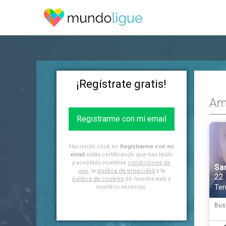
¡Regístrate gratis!
Am
Registrarme con mi email
Haciendo click en
Registrarme con mi
email
estás certificando que has leído
y aceptado nuestras
condiciones de
Sa
uso
, la
política de privacidad
y la
22
política de cookies
de nuestra web y
Ter
nuestros servicios.
Bus