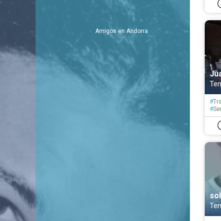
Amigos en Andorra
Ju
Ter
#
Tr
#
Se
#
Ed
so
Ter