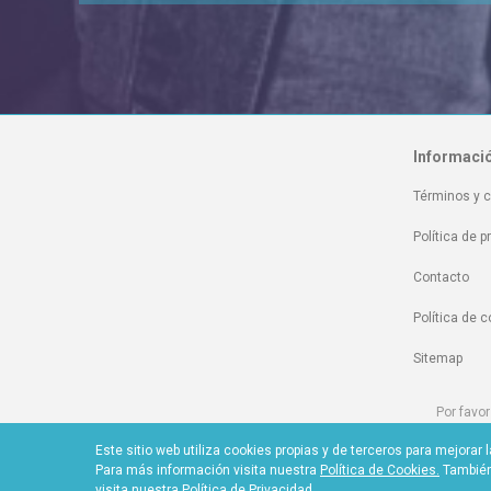
Informaci
Términos y 
Política de p
Contacto
Política de 
Sitemap
Por favor
Por favor visi
Este sitio web utiliza cookies propias y de terceros para mejora
Para más información visita nuestra
Política de Cookies.
También 
visita nuestra
Política de Privacidad
.