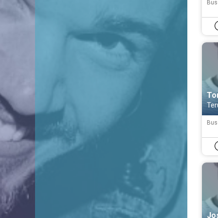
Bus
To
Ter
Bus
Jo