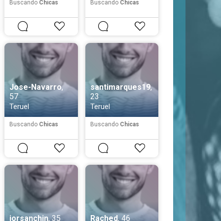
Buscando
Chicas
Buscando
Chicas
Jose-Navarro
,
santimarques19
,
57
23
Teruel
Teruel
Buscando
Chicas
Buscando
Chicas
jorsanchin
, 35
Rached
, 46