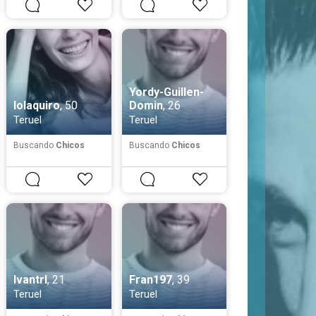
Yordy-Guillen-
lolaquiro
, 50
Domin
, 26
Teruel
Teruel
Buscando
Chicos
Buscando
Chicos
Ivantrl
, 21
Fran197
, 39
Teruel
Teruel