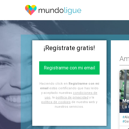
¡Regístrate gratis!
Am
Registrarme con mi email
Haciendo click en
Registrarme con mi
email
estás certificando que has leído
y aceptado nuestras
condiciones de
uso
, la
política de privacidad
y la
Me
política de cookies
de nuestra web y
La 
nuestros servicios.
#
Al
#
Ge
#
Int