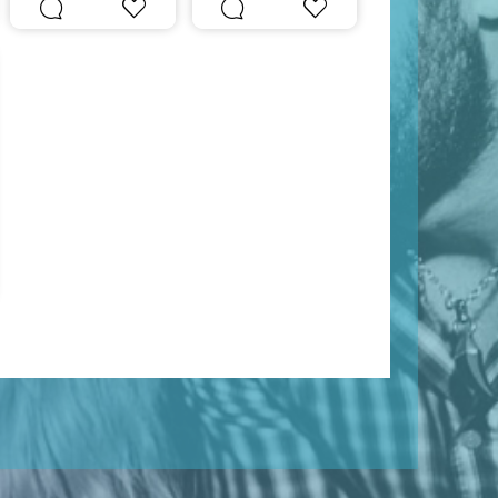
#
Paciente
#
Fiel