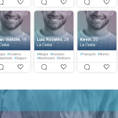
timista
#
Tranquilo
#
Sensible
#
Tranquilo
mido
aac matute
, 19
Luis Rosales
, 28
Kevin
, 20
Ceiba
La Ceiba
La Ceiba
egre
#
Creativo
#
Alegre
#
Honesto
#
Tranquilo
#
Atento
spistado
#
Seguro
#
Aventurero
#
Solitario
ucado
#
Fiel
#
Posesivo
bicioso
#
Despistado
#
Espontáneo