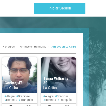
Iniciar Sesión
Honduras
Amigos en Honduras
Amigos en La Ceiba
Taina Williams
,
Carlos
, 47
39
La Ceiba
La Ceiba
#
Alegre
#
Gracioso
#
Alegre
#
Graciosa
#
Honesto
#
Tranquilo
#
Honesta
#
Tranquila
#
Simpático
#
Educado
#
Creativa
#
Segura