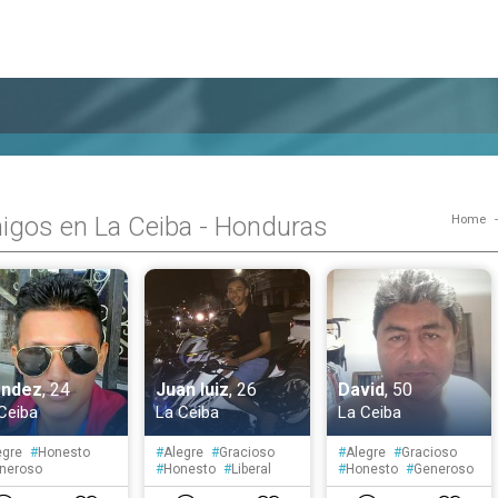
igos en La Ceiba - Honduras
Home
ndez
, 24
Juan luiz
, 26
David
, 50
Ceiba
La Ceiba
La Ceiba
egre
#
Honesto
#
Alegre
#
Gracioso
#
Alegre
#
Gracioso
neroso
#
Honesto
#
Liberal
#
Honesto
#
Generoso
rovertido
#
Tranquilo
#
Creativo
#
Liberal
#
Optimista