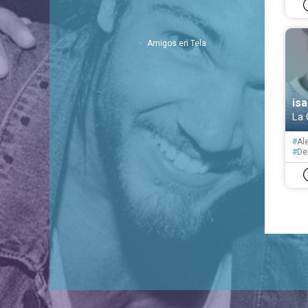
#
Op
#
Tí
Amigos en Tela
is
La 
#
Al
#
De
#
Ed
#
Am