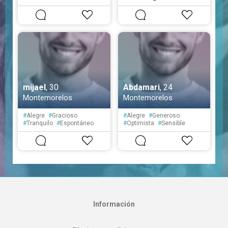
mijael
, 30
Abdamari
, 24
Montemorelos
Montemorelos
#
Alegre
#
Gracioso
#
Alegre
#
Generoso
#
Tranquilo
#
Espontáneo
#
Optimista
#
Sensible
#
Educado
#
Fiel
#
Servicial
#
Despistado
#
Simpático
#
Fiel
Información