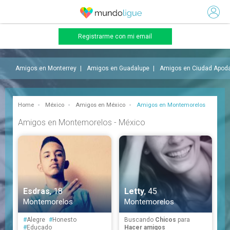
Registrarme con mi email
Amigos en Monterrey
Amigos en Guadalupe
Amigos en Ciudad Apod
Home
México
Amigos en México
Amigos en Montemorelos
Amigos en Montemorelos - México
Esdras
, 18
Letty
, 45
Montemorelos
Montemorelos
#
Alegre
#
Honesto
Buscando
Chicos
para
#
Educado
Hacer amigos