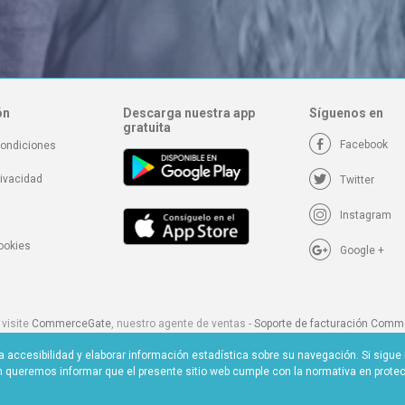
ón
Descarga nuestra app
Síguenos en
gratuita
Facebook
condiciones
rivacidad
Twitter
Instagram
cookies
Google +
 visite
CommerceGate
, nuestro agente de ventas -
Soporte de facturación Com
te
Epoch
, nuestro agente de ventas en Estados Unidos y Latinoamérica -
Soporte 
r la accesibilidad y elaborar información estadística sobre su navegación. Si si
Epoch
queremos informar que el presente sitio web cumple con la normativa en prote
lutions SL. Calle Lepanto, 104 - BJ, 12006 Castellón, España - B57714867 - soporte