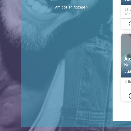
Amigos en Atizapán
#
Gr
#
Se
#
Ed
#
Pa
Al
Nau
Juá
#
Lib