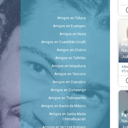
Amigos en Toluca
Amigos en Ecatepec
Amigos en Neza
Jo
Amigos en Cuautitlán Izcalli
Pe
Nau
Amigos en Chalco
Juá
Amigos en Tultitlán
Amigos en Ixtapaluca
#
Al
#
Tr
Amigos en Texcoco
#
Es
#
Si
Amigos en Coacalco
#
Ed
Amigos en Zumpango
Amigos en Tlalnepantla
Amigos en Barrio de México
Amigos en Santa María
Fa
Chimalhuacán
Nau
Juá
Amigos en Nicolás Romero