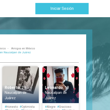
Iniciar Sesión
xico
Amigos en México
en Naucalpan de Juárez
Roberto
, 29
Leonardo
, 18
Naucalpan de
Naucalpan de
Juárez
Juárez
#
Honesto
#
Optimista
#
Alegre
#
Gracioso