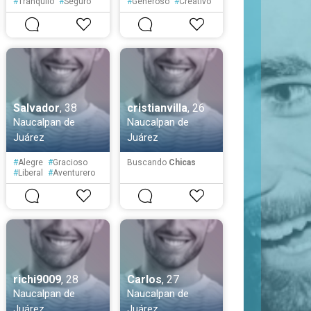
#
Tranquilo
#
Seguro
#
Generoso
#
Creativo
#
Fiel
#
Paciente
#
Tímido
#
Educado
#
Cortés
#
Servicial
Salvador
, 38
cristianvilla
, 26
Naucalpan de
Naucalpan de
Juárez
Juárez
#
Alegre
#
Gracioso
Buscando
Chicas
#
Liberal
#
Aventurero
#
Solitario
#
Reservado
#
Tímido
richi9009
, 28
Carlos
, 27
Naucalpan de
Naucalpan de
Juárez
Juárez