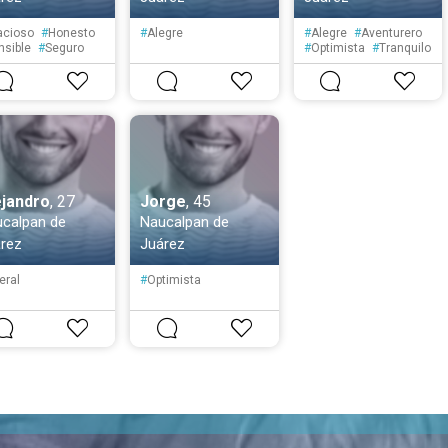
acioso
#
Honesto
#
Alegre
#
Alegre
#
Aventurero
nsible
#
Seguro
#
Optimista
#
Tranquilo
ucado
#
Fiel
#
Solitario
#
Creativo
ciente
#
Reservado
ejandro
, 27
Jorge
, 45
calpan de
Naucalpan de
rez
Juárez
eral
#
Optimista