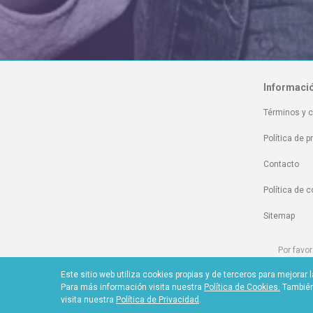
Informaci
Términos y 
Política de p
Contacto
Política de 
Sitemap
Por favor
Por favor visi
Este sitio web utiliza cookies propias y de terceros para mejora
Para más información visita nuestra
Política de Cookies.
También 
visita nuestra
Política de Privacidad
.
Reto Global So