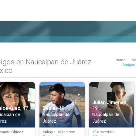
igos en Naucalpan de Juárez -
Home
Mé
Amigos 
xico
Julian Jimenez
,
nice-Glez
, 47
Daniel
, 19
19
calpan de
Naucalpan de
Naucalpan de
rez
Juárez
Juárez
cando
Chicos
#
Alegre
#
Gracioso
#
Extrovertido