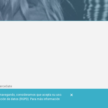
merceGate
de facturación
×
gue navegando, consideramos que acepta su uso.
cción de datos (RGPD). Para más información
@mundoligue.com