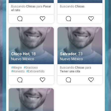
Buscando
Chicas
para
Pasar
Buscando
Chicas
el rato
Chico Hot
, 18
Salvador
, 23
Nuevo México
Nuevo México
#
Alegre
#
Gracioso
Buscando
Chicas
para
#
Honesto
#
Extrovertido
Tener una cita
#
Fiel