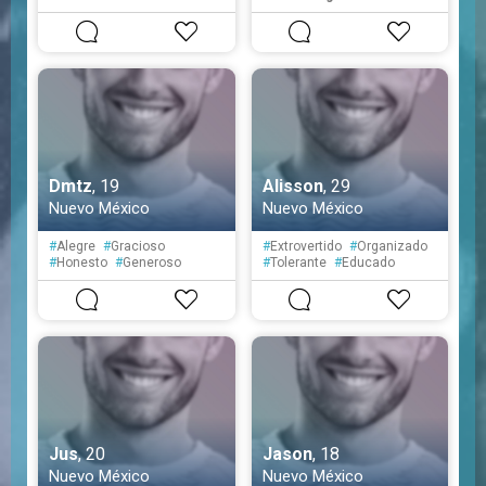
#
Tímido
#
Espontáneo
Dmtz
, 19
Alisson
, 29
Nuevo México
Nuevo México
#
Alegre
#
Gracioso
#
Extrovertido
#
Organizado
#
Honesto
#
Generoso
#
Tolerante
#
Educado
#
Tranquilo
#
Creativo
#
Servicial
#
Cortés
#
Sensible
#
Ambicioso
Jus
, 20
Jason
, 18
Nuevo México
Nuevo México