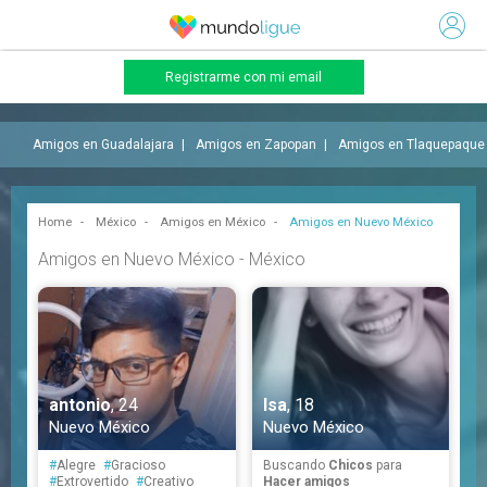
Registrarme con mi email
Amigos en Guadalajara
Amigos en Zapopan
Amigos en Tlaquepaque
Home
México
Amigos en México
Amigos en Nuevo México
Amigos en Nuevo México - México
antonio
, 24
Isa
, 18
Nuevo México
Nuevo México
#
Alegre
#
Gracioso
Buscando
Chicos
para
#
Extrovertido
#
Creativo
Hacer amigos