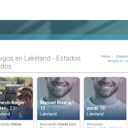
igos en Lakeland - Estados
Home
Estados
Amigos en La
idos
nesh-Roger-
Manuel Rivera
,
ter-
, 27
19
yordi
, 18
eland
Lakeland
Lakeland
cando
Chicas
Buscando
Chicas
para
#
Gracioso