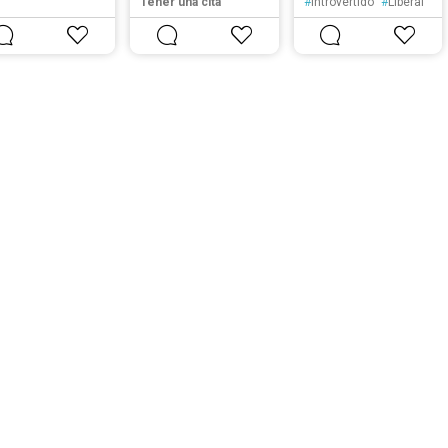
Tener una cita
#
Introvertido
#
Liberal
#
Tranquilo
#
Solitario
#
Posesivo
#
Reservado