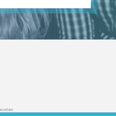
merceGate
de facturación