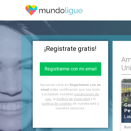
¡Regístrate gratis!
Am
Un
Registrarme con mi email
Haciendo click en
Registrarme con mi
email
estás certificando que has leído
y aceptado nuestras
condiciones de
uso
, la
política de privacidad
y la
política de cookies
de nuestra web y
Ga
nuestros servicios.
Pe
Lak
Bus