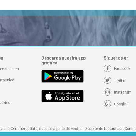
ón
Descarga nuestra app
Síguenos en
gratuita
Facebook
condiciones
rivacidad
Twitter
Instagram
cookies
Google +
 visite
CommerceGate
, nuestro agente de ventas -
Soporte de facturación Com
te
Epoch
, nuestro agente de ventas en Estados Unidos y Latinoamérica -
Soporte 