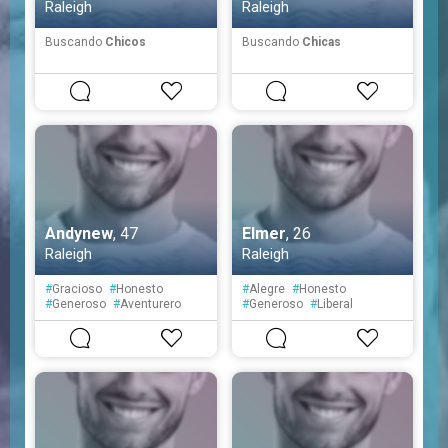
Raleigh
Raleigh
Buscando
Chicos
Buscando
Chicas
Andynew
, 47
Elmer
, 26
Raleigh
Raleigh
#
Gracioso
#
Honesto
#
Alegre
#
Honesto
#
Generoso
#
Aventurero
#
Generoso
#
Liberal
#
Organizado
#
Tolerante
#
Tranquilo
#
Solitario
#
Educado
#
Reservado