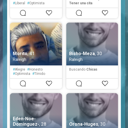
#
Liberal
#
Optimista
Tener una cita
#
Reservado
#
Sensible
#
Tímido
Morito
, 41
Bisho-Meza
, 30
Raleigh
Raleigh
#
Alegre
#
Honesto
Buscando
Chicas
#
Optimista
#
Tímido
#
Prudente
#
Fiel
Eden-Noe-
Dominguez-
, 28
Orona-Huges
, 30