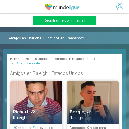
Registrarme con mi email
Amigos en Charlotte
Amigos en Greensboro
Home
Estados Unidos
Amigos en Estados Unidos
Amigos en Raleigh
Amigos en Raleigh - Estados Unidos
Richart
, 28
Sergio
, 25
Raleigh
Raleigh
#
Generoso
#
Introvertido
Buscando
Chicas
para