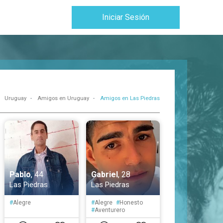
Iniciar Sesión
Uruguay
Amigos en Uruguay
Amigos en Las Piedras
Pablo
, 44
Gabriel
, 28
Las Piedras
Las Piedras
#
Alegre
#
Alegre
#
Honesto
#
Aventurero
#
Posesivo
#
Atento