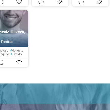
#
Fiel
#
Seguro
nzalo Olivera
,
 Piedras
acioso
#
Honesto
anquilo
#
Tímido