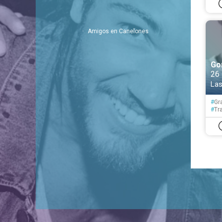
Amigos en Canelones
Go
26
Las
#
Gr
#
Tr