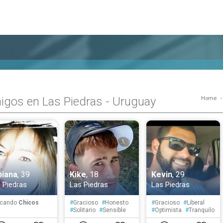
gos en Las Piedras - Uruguay
Home
biana
, 39
Kike
, 18
Kevin
, 29
 Piedras
Las Piedras
Las Piedras
cando
Chicos
#
Gracioso
#
Honesto
#
Gracioso
#
Liberal
#
Solitario
#
Sensible
#
Optimista
#
Tranquilo
#
Tímido
#
Atento
#
Espontáneo