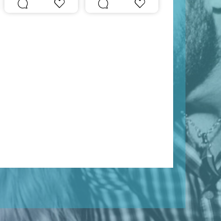
#
Simpático
#
Educado