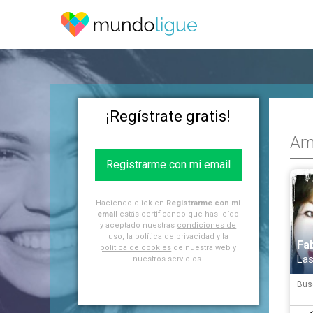
¡Regístrate gratis!
Ami
Registrarme con mi email
Haciendo click en
Registrarme con mi
email
estás certificando que has leído
y aceptado nuestras
condiciones de
uso
, la
política de privacidad
y la
Fa
política de cookies
de nuestra web y
Las
nuestros servicios.
Bus