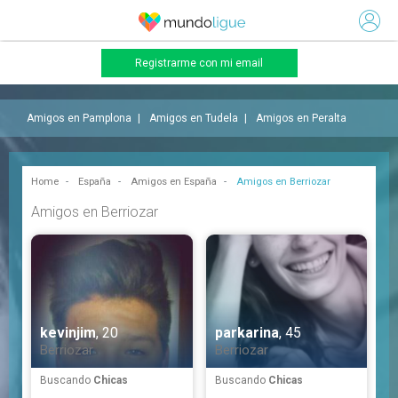
Registrarme con mi email
Amigos en Pamplona
Amigos en Tudela
Amigos en Peralta
Home
España
Amigos en España
Amigos en Berriozar
Amigos en Berriozar
kevinjim
, 20
parkarina
, 45
Berriozar
Berriozar
Buscando
Chicas
Buscando
Chicas