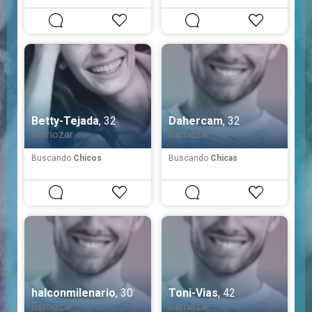
Betty-Tejada
, 32
Dahercam
, 32
Berriozar
Berriozar
Buscando
Chicos
Buscando
Chicas
halconmilenario
, 30
Toni-Vias
, 42
Berriozar
Berriozar