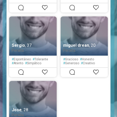
Sergio
, 37
miguel drean
, 20
Peralta
Peralta
#
Espontáneo
#
Tolerante
#
Gracioso
#
Honesto
#
Atento
#
Simpático
#
Generoso
#
Creativo
#
Educado
#
Fiel
#
Reservado
#
Sensible
#
Paciente
Jose
, 28
Peralta